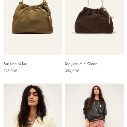
Sac June M Kaki
Sac June Mini Choco
395,00€
350,00€