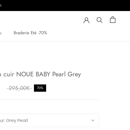
IS
u
Braderie Eté -70%
u
n cuir NOUE BABY Pearl Grey
295,00€
70%
ur:
Grey Pearl