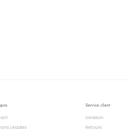
opos
Service client
tact
Livraison
ions Légales
Retours