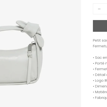
Petit sa
Fermetu
• Sac e
• Porté
• Ferme
• Détail
• Logo I
• Dimens
• Matièr
• Fabriq