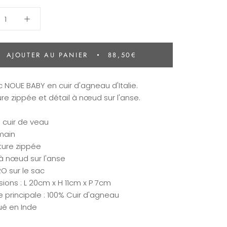
AJOUTER AU PANIER
88,50€
c NOUE BABY en cuir d'agneau d'Italie.
re zippée et détail à nœud sur l'anse.
n cuir de veau
 main
ture zippée
 à nœud sur l'anse
RO sur le sac
ions : L 20cm x H 11cm x P 7cm
e principale : 100% Cuir d'agneau
ué en Inde