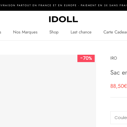
IVRAISON PARTOUT EN FRANCE ET EN EUROPE - PAIEMENT EN 3X SANS FRA
s
Nos Marques
Shop
Last chance
Carte Cadea
s
Nos Marques
Shop
Carte Cadea
70%
IRO
Sac e
88,50€
Coule